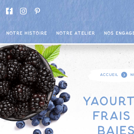
Notre Histoire
Notre Atelier
Nos engag
Accueil
N
Yaourt
frais
baie