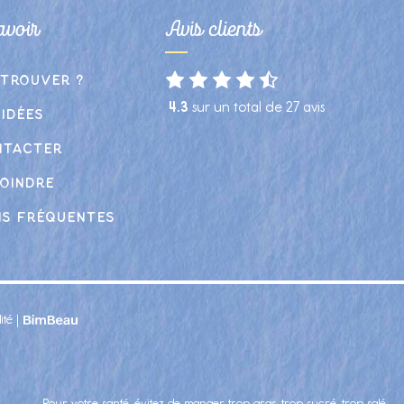
avoir
Avis clients
 trouver ?
4.3
sur un total de
27
avis
 idées
ntacter
oindre
ns fréquentes
ité
|
Pour votre santé, évitez de manger trop gras, trop sucré, trop salé