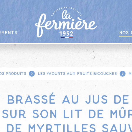
ements
Nos 
os produits
Les yaourts aux fruits bicouches
m
 brassé au jus de
 sur son lit de mû
s de myrtilles sau