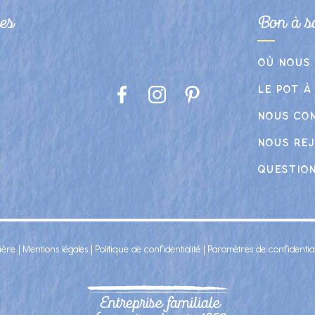
es
Bon à s
Où nous
Le pot à
Nous co
Nous rej
Questio
ière |
Mentions légales
|
Politique de confidentialité
|
Paramètres de confidential
Entreprise familiale