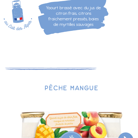
Yaourt brassé avec du jus de
citron frais, citrons
fraichement pressés, baies
de myrtilles sauvages
Caramel