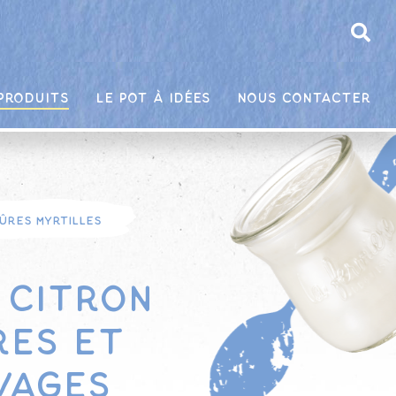
produits
Le pot à idées
Nous contacter
ûres myrtilles
 citron
res et
vages